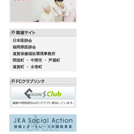
日本医師会
福岡県医師会
遠賀保健福祉環境事務所
岡垣町
・
中間市
・
芦屋町
遠賀町
・
水巻町