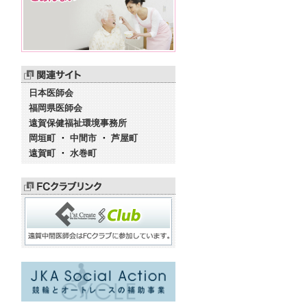
日本医師会
福岡県医師会
遠賀保健福祉環境事務所
岡垣町
・
中間市
・
芦屋町
遠賀町
・
水巻町